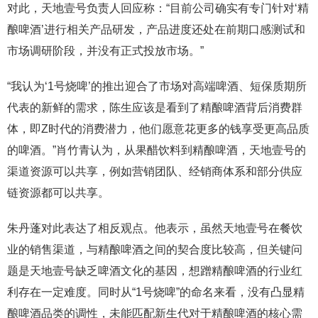
对此，天地壹号负责人回应称：“目前公司确实有专门针对‘精
酿啤酒’进行相关产品研发，产品进度还处在前期口感测试和
市场调研阶段，并没有正式投放市场。”
“我认为‘1号烧啤’的推出迎合了市场对高端啤酒、短保质期所
代表的新鲜的需求，陈生应该是看到了精酿啤酒背后消费群
体，即Z时代的消费潜力，他们愿意花更多的钱享受更高品质
的啤酒。”肖竹青认为，从果醋饮料到精酿啤酒，天地壹号的
渠道资源可以共享，例如营销团队、经销商体系和部分供应
链资源都可以共享。
朱丹蓬对此表达了相反观点。他表示，虽然天地壹号在餐饮
业的销售渠道，与精酿啤酒之间的契合度比较高，但关键问
题是天地壹号缺乏啤酒文化的基因，想蹭精酿啤酒的行业红
利存在一定难度。同时从“1号烧啤”的命名来看，没有凸显精
酿啤酒品类的调性，未能匹配新生代对于精酿啤酒的核心需