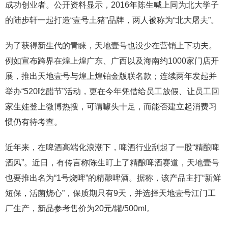
成功创业者。公开资料显示，2016年陈生喊上同为北大学子
的陆步轩一起打造“壹号土猪”品牌，两人被称为“北大屠夫”。
为了获得新生代的青睐，天地壹号也没少在营销上下功夫。
例如宣布跨界在煌上煌广东、广西以及海南约1000家门店开
展，推出天地壹号与煌上煌铂金版联名款；连续两年发起并
举办“520吃醋节”活动，更在今年凭借给员工放假、让员工回
家生娃登上微博热搜，可谓噱头十足，而能否建立起消费习
惯仍有待考查。
近年来，在啤酒高端化浪潮下，啤酒行业刮起了一股“精酿啤
酒风”。近日，有传言称陈生盯上了精酿啤酒赛道，天地壹号
也要推出名为“1号烧啤”的精酿啤酒。据称，该产品主打“新鲜
短保，活菌烧心”，保质期只有9天，并选择天地壹号江门工
厂生产，新品参考售价为20元/罐/500ml。