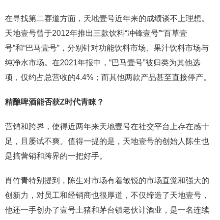
在寻找第二赛道方面，天地壹号近年来的成绩谈不上理想。
天地壹号曾于2012年推出三款饮料“冲锋壹号”“百草壹
号”和“巴马壹号”，分别针对功能饮料市场、果汁饮料市场与
纯净水市场。在2021年报中，“巴马壹号”被归类为其他选
项，仅约占总营收的4.4%；而其他两款产品甚至直接停产。
精酿啤酒能否获Z时代青睐？
营销和跨界，使得近两年来天地壹号在社交平台上存在感十
足，且屡试不爽。值得一提的是，天地壹号的创始人陈生也
是搞营销和跨界的一把好手。
肖竹青特别提到，陈生对市场有着敏锐的市场直觉和强大的
创新力，对员工和经销商也很厚道，不仅缔造了天地壹号，
他还一手创办了壹号土猪和茅台镇老伙计酒业，是一名连续