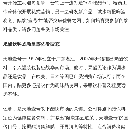
号开始主动迎向竞争。营销上一边打造“520吃醋节”、给员工
带薪休假开展花式营销，另一边研发新产品，试水精酿啤酒
赛道。醋饮“壹号生”能否突破佐餐之困，如何培育更多新的饮
料品类，诸多问题备受市场关注。
果醋饮料逐渐显露佐餐疲态
天地壹号于1997年创立于广东湛江，2007年开始推出果醋饮
料，引入罐装包装征战华南市场。彼时，果醋无论作为调味
品还是饮品，在欧美、日本等国已广受消费市场认可；而在
国内，醋更多还是被作为调味品使用，果醋饮料普及程度远
远不够。
佐餐，是天地壹号攻下醋饮市场的关键。公司将旗下醋饮料
定位为健康佐餐饮料，并喊出“健康第五道菜，天地壹号”的宣
传口号，挖掘醋清爽解腻、开胃消食等特性，迎合消费者健