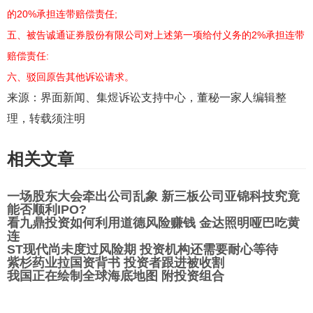
的20%承担连带赔偿责任;
五、被告诚通证券股份有限公司对上述第一项给付义务的2%承担连带
赔偿责任:
六、驳回原告其他诉讼请求。
来源：界面新闻、集煜诉讼支持中心，董秘一家人编辑整
理，转载须注明
相关文章
一场股东大会牵出公司乱象 新三板公司亚锦科技究竟
能否顺利IPO?
看九鼎投资如何利用道德风险赚钱 金达照明哑巴吃黄
连
ST现代尚未度过风险期 投资机构还需要耐心等待
紫杉药业拉国资背书 投资者跟进被收割
我国正在绘制全球海底地图 附投资组合