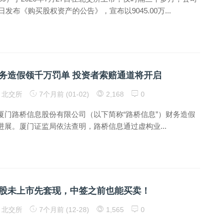
日发布《购买股权资产的公告》，宣布以9045.00万...
务造假领千万罚单 投资者索赔通道将开启
北交所
7个月前 (01-02)
2,168
0
厦门路桥信息股份有限公司（以下简称“路桥信息”）财务造假
进展。厦门证监局依法查明，路桥信息通过虚构业...
股未上市先套现，中签之前也能买卖！
北交所
7个月前 (12-28)
1,565
0