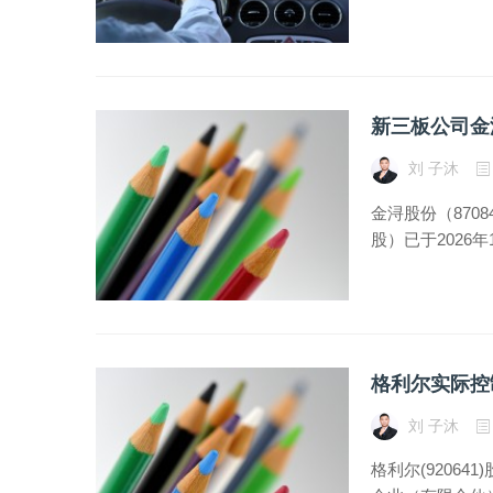
新三板公司金
刘 子沐
金浔股份（870
股）已于2026
格利尔实际控
刘 子沐
格利尔(9206