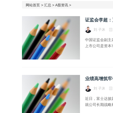
网站首页
>
汇总
>
A股资讯
>
证监会李超：
刘 子沐
中国证监会副主席
上市公司是资本
业绩高增筑牢
刘 子沐
近日，富士达披露
就公司长期战略