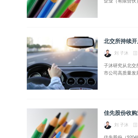
企业（有限合伙
北交所持续开
刘 子沐
子沐研究从北交
市公司高质量发展
佳先股份收购
刘 子沐
佳先股份（920