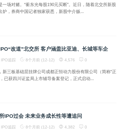
一场对赌。“蘅东光每股190元买断”。近日，随着北交所新股
炉，券商中国记者独家获悉，新股中介贩...
IPO“改道”北交所 客户涵盖比亚迪、长城等车企
IPO追踪
8个月前 (12-12)
4,576
0
，新三板基础层挂牌公司成都正恒动力股份有限公司（简称“正
，已获四川证监局上市辅导备案登记，正式启动...
所IPO过会 未来业务成长性等遭追问
IPO追踪
8个月前 (12-12)
4,382
0