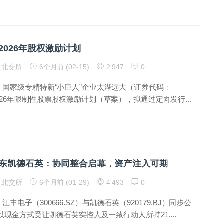
2026年股权激励计划
北交所
6个月前 (02-15)
2,947
0
3日，国家级专精特新“小巨人”企业太湖远大（证券代码：
露2026年限制性股票股权激励计划（草案），拟通过定向发行...
东凯德石英：协同整合启幕，资产注入可期
北交所
6个月前 (01-29)
4,493
0
，江丰电子（300666.SZ）与凯德石英（920179.BJ）同步公
现金方式受让凯德石英实控人及一致行动人所持21....