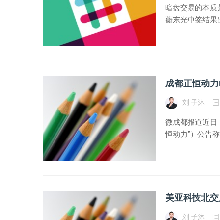
暗盘交易的本质是
蘅东光中签结果出
成都正恒动力
刘 子沐
微成都报道近日
恒动力”）公告称
美亚科技北交
刘 子沐