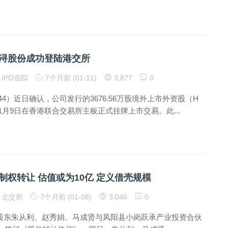
浔股份成功登陆港交所
IPO追踪
7个月前 (01-11)
3,877
0
844）近日确认，公司发行的3676.56万股境外上市外资股（H
年1月9日在香港联合交易所主板正式挂牌上市交易。此...
制权转让 估值或为10亿 定义借壳规模
北交所
7个月前 (01-08)
3,046
0
41)股东朱从利、赵秀娟、马成贤与凤阳县小岗跃承产业投资合伙