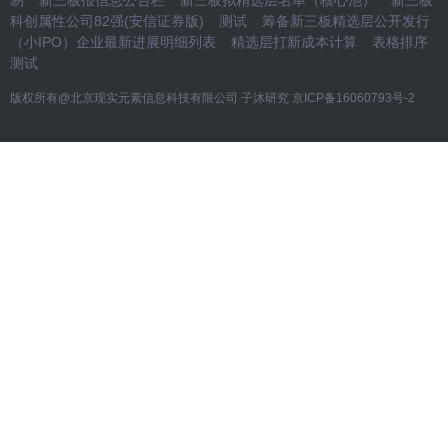
易
新三板报信息公告栏
新三板拟精选层名单（核心池）
新三板
科创属性公司82强(安信证券版)
测试
筹备新三板精选层公开发行
（小IPO）企业最新进展明细列表
精选层打新成本计算
表格排序
测试
版权所有@北京现实元素信息科技有限公司 子沐研究
京ICP备16060793号-2