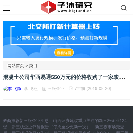
网站首页
>
类目
混
凝土公司华西易通550万元的价格收购了一家农贸公司
李 飞燕
三板企业
7年前 (2019-08-20)
券商推荐新三板企业汇总
山西证券建议重点关注的新三板企业124
强
新三板企业评价报告（每周至少更新一次）
新三板市场壳交