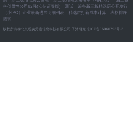
易
新三板报信息公告栏
新三板拟精选层名单（核心池）
新三板
科创属性公司82强(安信证券版)
测试
筹备新三板精选层公开发行
（小IPO）企业最新进展明细列表
精选层打新成本计算
表格排序
测试
版权所有@北京现实元素信息科技有限公司 子沐研究
京ICP备16060793号-2