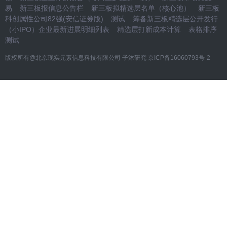
易
新三板报信息公告栏
新三板拟精选层名单（核心池）
新三板
科创属性公司82强(安信证券版)
测试
筹备新三板精选层公开发行
（小IPO）企业最新进展明细列表
精选层打新成本计算
表格排序
测试
版权所有@北京现实元素信息科技有限公司 子沐研究
京ICP备16060793号-2