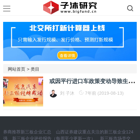
网站首页
>
类目
或
因平行进口车政策变动导致生意失败 图灵汽车实控人冯浩交不起2000元罚款
刘 子沐
7年前 (2019-08-13)
券商推荐新三板企业汇总
山西证券建议重点关注的新三板企业124
强
新三板企业评价报告（每周至少更新一次）
新三板市场壳交