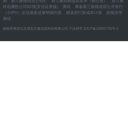
易
新三板报信息公告栏
新三板拟精选层名单（核心池）
新三板
科创属性公司82强(安信证券版)
测试
筹备新三板精选层公开发行
（小IPO）企业最新进展明细列表
精选层打新成本计算
表格排序
测试
版权所有@北京现实元素信息科技有限公司 子沐研究
京ICP备16060793号-2