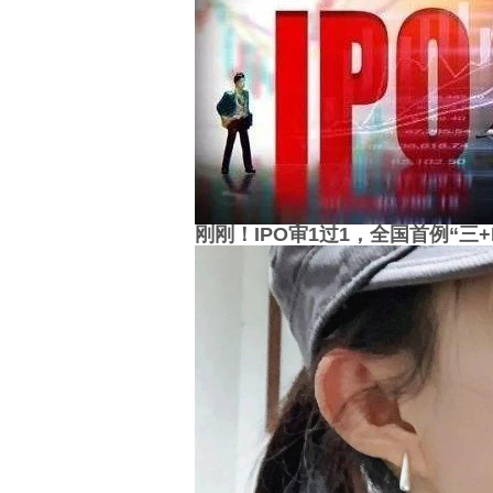
刚刚！IPO审1过1，全国首例“三