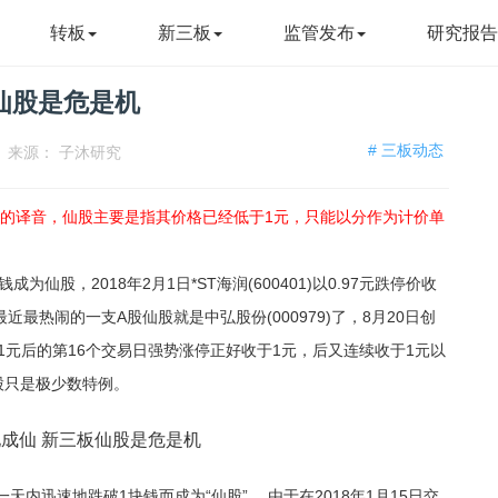
转板
新三板
监管发布
研究报
仙股是危是机
# 三板动态
来源：
子沐研究
nt”的译音，仙股主要是指其价格已经低于1元，只能以分作为计价单
股，2018年2月1日*ST海润(600401)以0.97元跌停价收
近最热闹的一支A股仙股就是中弘股份(000979)了，8月20日创
于1元后的第16个交易日强势涨停正好收于1元，后又连续收于1元以
股只是极少数特例。
迅速地跌破1块钱而成为“仙股”。 由于在2018年1月15日交