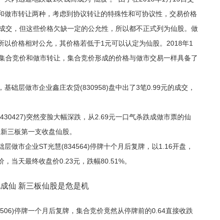
和做市转让两种，考虑到协议转让的特殊性和可协议性，交易价格
的成交，但这些价格欠缺一定的公允性，所以都不正式列为仙股。做
以价格相对公允，其价格若低于1元可以认定为仙股。2018年1
为集合竞价和做市转让，集合竞价形成的价格与做市交易一样具备了
础层做市企业鑫庄农贷(830958)盘中出了3笔0.99元的成交，
30427)突然变脸大幅深跌，从2.69元一口气杀跌成做市票的仙
成为新三板第一支收盘仙股。
做市企业ST光慧(834564)停牌十个月后复牌，以1.16开盘，
，当天最终收盘价0.23元，跌幅80.51%。
1506)停牌一个月后复牌，集合竞价竟然从停牌前的0.64直接收跌