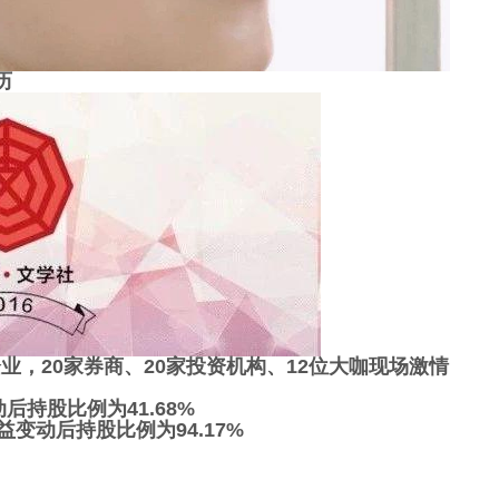
历
业，20家券商、20家投资机构、12位大咖现场激情
后持股比例为41.68%
变动后持股比例为94.17%