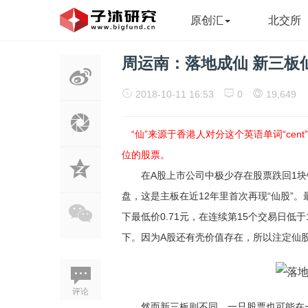
原创汇
北交所
周运南：落地成仙 新三板
2018-10-11 16:53
0
19,649
“仙”来源于香港人对分这个英语单词“ce
位的股票。
在A股上市公司中极少存在股票跌回1块钱成为仙
盘，这是主板在近12年里首次再现“仙股”。最
下最低价0.71元，在连续第15个交易日低
下。因为A股还有壳价值存在，所以注定仙
评论
然而新三板则不同，一只股票也可能在一天内