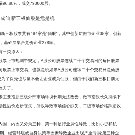
6.88%，成交793000股。
新三板股票共有484家是“仙股”，其中创新层做市企业35家，创新
，基础层集合竞价企业278家。
有三类原因：
股票上市规则中规定，A股公司股票连续二十个交易日的每日股票
司股票上市交易。也就是说如果A股公司连续二十个交易日是仙股
使为了保壳也尽量不会让企业成为仙股，但由于我们新三板目前无
压力了。
素主要指新三板外部市场环境长期无法改善，做市指数长久持续下
动性溢价逐步丧失，所以导致市场信心缺失，二级市场价格踩踏效
内因，内因又分为三种，第一种是行业属性导致，比如小贷和私
周期、经营环境或自身决策等因素导致企业出现严重亏损;第三种企