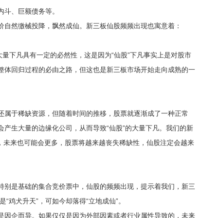
内斗、巨额债务等。
自然缴械投降，飘然成仙。新三板仙股频频出现也寓意着：
量下凡具有一定的必然性，这是因为“仙股”下凡事实上是对股市
整体回归过程的必由之路，但这也是新三板市场开始走向成熟的一
属于稀缺资源，但随着时间的推移，股票就逐渐成了一种正常
会产生大量的边缘化公司，从而导致“仙股”的大量下凡。我们的新
家，未来也可能会更多，股票将越来越丧失稀缺性，仙股注定会越来
别是基础的集合竞价票中，仙股的频频出现，提示着我们，新三
是“鸡犬升天”，可如今却落得“立地成仙”。
因企而异。如果仅仅是因为外部因素或者行业属性导致的，未来