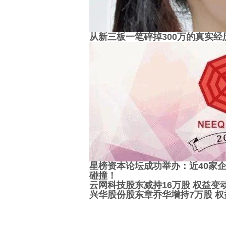
从新三板一笔碎掉300万的真实经
星榜资本论坛成功举办：近40家企
碰撞！
云网科技股东减持16万股 权益变动
兴华股份股东章乔华增持7万股 权益