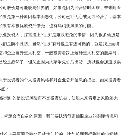
公司股价是可能脱离仙界的。如果是因为经营暂时困难，未来随着
如果是第三种原因基本面恶化，公司已经无心或无力经营了，基本
如果有幸被优质资产借壳，也有乌鸡变凤凰的可能。
投资人，踩雷撞上“仙股”是难以避免的事情，因为很多仙股是
我们是防不胜防。当然“仙股”有时也是有迹可循的，就是我上面讲
空和企业自身重大利空，一般投资者踩上这种重大利空的股票时，
已经是必然了，但又正因为大家争先恐后出货，所以也会加速股票
。
于投资者的个人投资风格和对企业公开信息的把握。如果投资者
6点：
要想到的是投资风险而不是投资机会，仙股未来肯定是风险远大
，肯定会有自身的原因，我们要认清每家仙股企业的实际情况和
什么主要原因导致公司成为仙股的，比如前面我提到过的业绩持