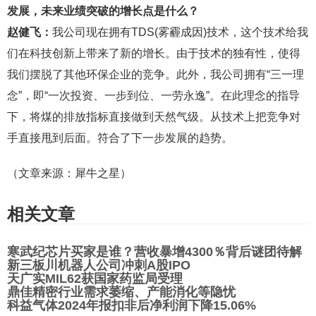
发展，未来业绩突破的增长点是什么？
赵健飞：
我公司现在拥有TDS(雾霾成因)技术，这个技术给我
们在科技创新上带来了新的增长。由于技术的独有性，使得
我们摆脱了其他环保企业的竞争。此外，我公司拥有“三一理
念”，即“一次投资、一步到位、一劳永逸”。在此理念的指导
下，将煤的排放指标直接做到天然气级。从技术上把竞争对
手直接甩到后面。符合了下一步发展的趋势。
（文章来源：犀牛之星）
相关文章
寒武纪芯片买家是谁？营收暴增4300％背后谜团待解
新三板川机器人公司冲刺A股IPO
天广实MIL62获国家药监局受理
鼎佳精密行业需求萎缩、产能消化等隐忧
科益气体2024年报扣非后净利润下降15.06%