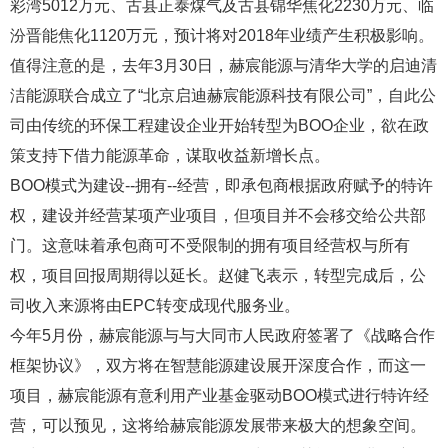
彩湾5012万元、古县正泰煤气及古县锦华焦化2230万元、临
汾晋能焦化1120万元，预计将对2018年业绩产生积极影响。
值得注意的是，去年3月30日，赫宸能源与清华大学的启迪清
洁能源联合成立了“北京启迪赫宸能源科技有限公司”，自此公
司由传统的环保工程建设企业开始转型为BOO企业，欲在政
策支持下借力能源革命，谋取收益新增长点。
BOO模式为建设--拥有--经营，即承包商根据政府赋予的特许
权，建设并经营某项产业项目，但项目并不会移交给公共部
门。这意味着承包商可不受限制的拥有项目经营权与所有
权，项目回报周期得以延长。赵健飞表示，转型完成后，公
司收入来源将由EPC转变成现代服务业。
今年5月份，赫宸能源与与大同市人民政府签署了《战略合作
框架协议》，双方将在智慧能源建设展开深度合作，而这一
项目，赫宸能源有意利用产业基金驱动BOO模式进行特许经
营，可以预见，这将给赫宸能源发展带来极大的想象空间。