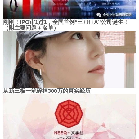
刚刚！IPO审1过1，全国首例“三+H+A”公司诞生！
（附主要问题＋名单）
从新三板一笔碎掉300万的真实经历