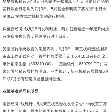
华夏成长精选6个月定开和富国积极成长一年定开两只产品的
发行截止日期均为7月3日。5只基金都明确了将采取“末日比
例确认”的方式对规模限制进行控制。
截至新经济e线6月9日发稿时止，南方创新精选一年定开尚没
有发布发售公告，具体发行时间待定。
另据股转系统披露的消息表明，6月3日，新三板精选层挂牌
审议工作正式启动。首届挂牌委员会定于6月10日召开会议，
审议颖泰生物（833819.OC）、艾融软件（830799.OC）两
家公司的精选层挂牌申请。业内预计，新三板精选层最快6月
底或7月初有望迎来首批挂牌企业。
业绩基准差异化明显
据新经济e线统计，5只新三板基金在发售公告中均设置了募
集上限。其中，最少的富国积极成长一年定开为15亿元，最