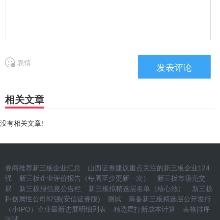
表情
相关文章
没有相关文章!
券商推荐新三板企业汇总
山西证券建议重点关注的新三板企业124
强
新三板企业评价报告（每周至少更新一次）
新三板市场壳交
易
新三板报信息公告栏
新三板拟精选层名单（核心池）
新三板
科创属性公司82强(安信证券版)
测试
筹备新三板精选层公开发行
（小IPO）企业最新进展明细列表
精选层打新成本计算
表格排序
测试