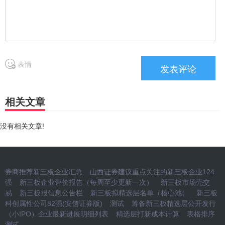
表情
相关文章
没有相关文章!
券商推荐新三板企业汇总
山西证券建议重点关注的新三板企业124
强
新三板企业评价报告（每周至少更新一次）
新三板市场壳交
易
新三板报信息公告栏
新三板拟精选层名单（核心池）
新三板
科创属性公司82强(安信证券版)
测试
筹备新三板精选层公开发行
（小IPO）企业最新进展明细列表
精选层打新成本计算
表格排序
测试