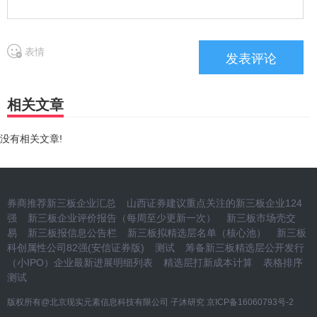
表情
相关文章
没有相关文章!
券商推荐新三板企业汇总
山西证券建议重点关注的新三板企业124
强
新三板企业评价报告（每周至少更新一次）
新三板市场壳交
易
新三板报信息公告栏
新三板拟精选层名单（核心池）
新三板
科创属性公司82强(安信证券版)
测试
筹备新三板精选层公开发行
（小IPO）企业最新进展明细列表
精选层打新成本计算
表格排序
测试
版权所有@北京现实元素信息科技有限公司 子沐研究
京ICP备16060793号-2