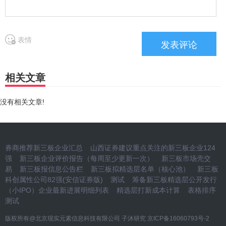
表情
相关文章
没有相关文章!
券商推荐新三板企业汇总
山西证券建议重点关注的新三板企业124
强
新三板企业评价报告（每周至少更新一次）
新三板市场壳交
易
新三板报信息公告栏
新三板拟精选层名单（核心池）
新三板
科创属性公司82强(安信证券版)
测试
筹备新三板精选层公开发行
（小IPO）企业最新进展明细列表
精选层打新成本计算
表格排序
测试
版权所有@北京现实元素信息科技有限公司 子沐研究
京ICP备16060793号-2