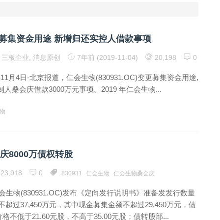
募集资金用途 新增归还实控人借款事项
三板企业
,
消息原创
7年前 (2019-11-04)
20,198
0
年11月4日-北京报道，仁会生物(830931.OC)变更募集资金用途,
桑会庆借款3000万元事项。2019 年仁会生物...
物
庆8000万债权转股
23,918
0
830931
仁会生物
仁会生物桑会庆
会生物(830931.OC)发布《定向发行说明书》准备发发行数量
不超过37,450万元，其中现金募集金额不超过29,450万元，债
低于21.60元股，不高于35.00元股；债转股部...