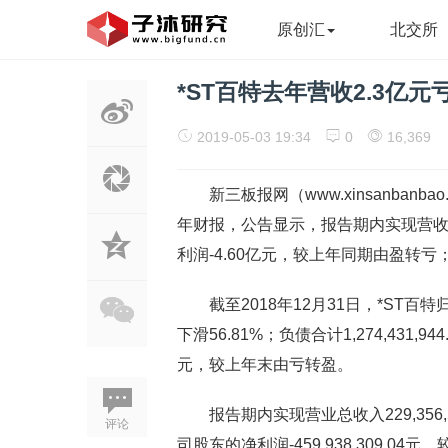
原创汇
北交所
*ST百特去年营收2.3亿元
2019-05-03 19:34
0
16,369
新三板报网（www.xinsanbanba
年财报，公告显示，报告期内实现营收2
利润-4.60亿元，较上年同期由盈转亏；
截至2018年12月31日，*ST百特
下滑56.81%；负债合计1,274,431,9
元，较上年末由亏转盈。
报告期内实现营业总收入229,356
评论
司股东的净利润-459,938,309.04