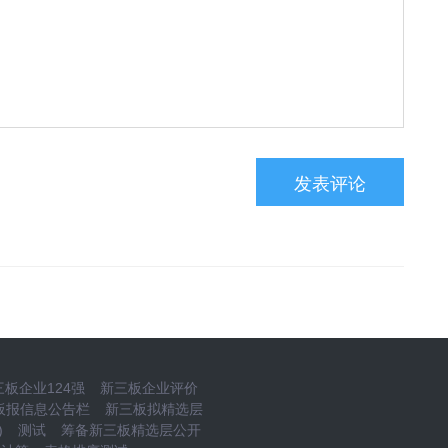
板企业124强
新三板企业评价
板报信息公告栏
新三板拟精选层
)
测试
筹备新三板精选层公开