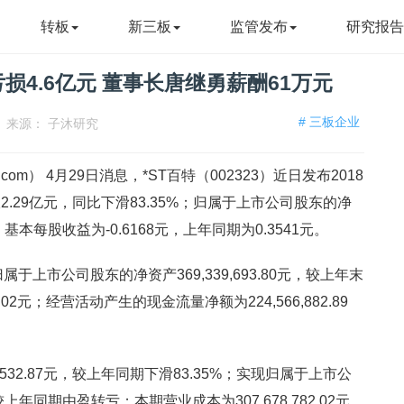
转板
新三板
监管发布
研究报
亏损4.6亿元 董事长唐继勇薪酬61万元
# 三板企业
来源：
子沐研究
o.com） 4月29日消息，*ST百特（002323）近日发布2018
.29亿元，同比下滑83.35%；归属于上市公司股东的净
基本每股收益为-0.6168元，上年同期为0.3541元。
归属于上市公司股东的净资产369,339,693.80元，较上年末
44.02元；经营活动产生的现金流量净额为224,566,882.89
,532.87元，较上年同期下滑83.35%；实现归属于上市公
元，较上年同期由盈转亏；本期营业成本为307,678,782.02元。