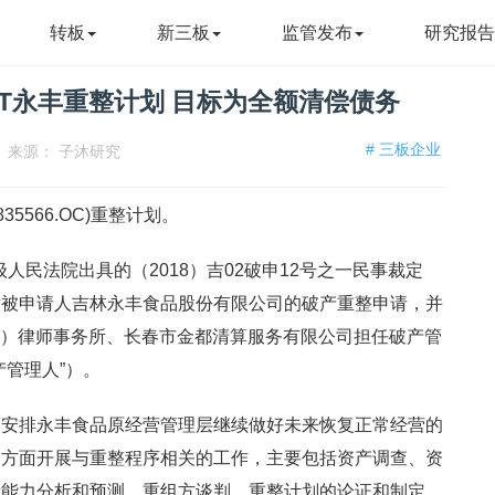
转板
新三板
监管发布
研究报
T永丰重整计划 目标为全额清偿债务
# 三板企业
来源：
子沐研究
5566.OC)重整计划。
级人民法院出具的（2018）吉02破申12号之一民事裁定
对被申请人吉林永丰食品股份有限公司的破产重整申请，并
长春）律师事务所、长春市金都清算服务有限公司担任破产管
产管理人”）。
面安排永丰食品原经营管理层继续做好未来恢复正常经营的
一方面开展与重整程序相关的工作，主要包括资产调查、资
债能力分析和预测、重组方谈判、重整计划的论证和制定、