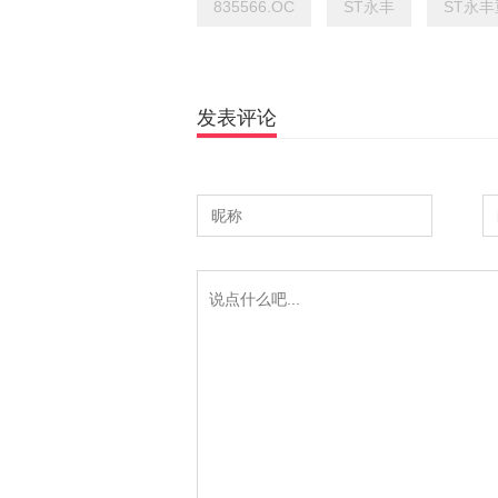
835566.OC
ST永丰
ST永
发表评论