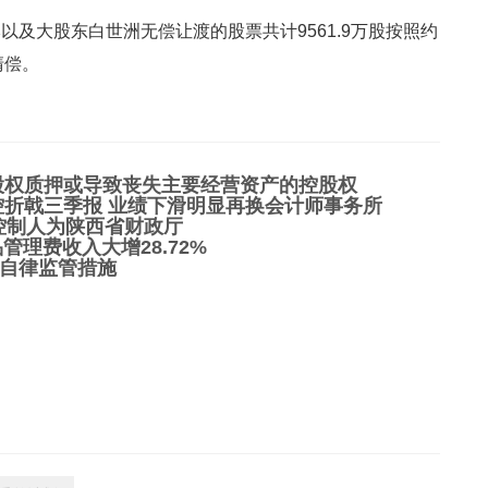
及大股东白世洲无偿让渡的股票共计9561.9万股按照约
清偿。
股权质押或导致丧失主要经营资产的控股权
控折戟三季报 业绩下滑明显再换会计师事务所
控制人为陕西省财政厅
管理费收入大增28.72%
取自律监管措施