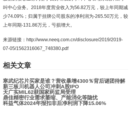
叫中心业务。2018年度营业收入为56
.
82万元，较上年同期
减
少74.09%
；归属于挂牌公司股东的净利润为-265
.
50万元，较
上年同期-131
.
86
万元，亏损增大
。
来源链接：http://www.neeq.com.cn/disclosure/2019/2019-
07-05/1562316067_748380.pdf
相关文章
寒武纪芯片买家是谁？营收暴增4300％背后谜团待解
新三板川机器人公司冲刺A股IPO
天广实MIL62获国家药监局受理
鼎佳精密行业需求萎缩、产能消化等隐忧
科益气体2024年报扣非后净利润下降15.06%