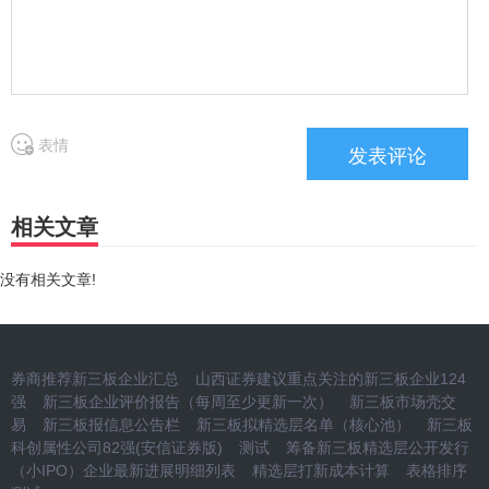
表情
相关文章
没有相关文章!
券商推荐新三板企业汇总
山西证券建议重点关注的新三板企业124
强
新三板企业评价报告（每周至少更新一次）
新三板市场壳交
易
新三板报信息公告栏
新三板拟精选层名单（核心池）
新三板
科创属性公司82强(安信证券版)
测试
筹备新三板精选层公开发行
（小IPO）企业最新进展明细列表
精选层打新成本计算
表格排序