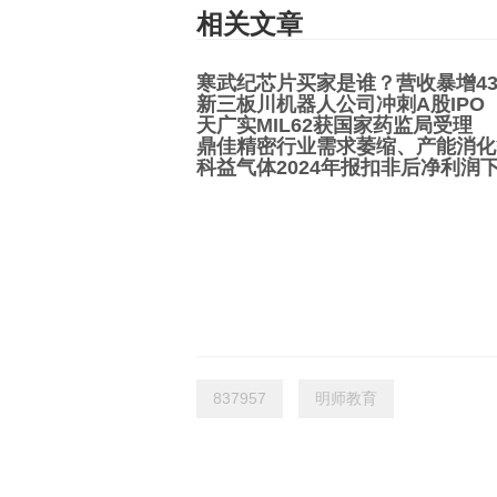
相关文章
寒武纪芯片买家是谁？营收暴增43
新三板川机器人公司冲刺A股IPO
天广实MIL62获国家药监局受理
鼎佳精密行业需求萎缩、产能消化
科益气体2024年报扣非后净利润下降
837957
明师教育