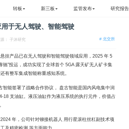
转板
新三板
监管发布
研究报
应用于无人驾驶、智能驾驶
# 北交所
来源：
子沐研究
气悬挂产品已在无人驾驶和智能驾驶领域应用，2025 年 5
睿驰”投运，成功实现了全球首个 5GA 露天矿无人矿卡集
，还有整车集成智能称重感知系统。
与盘古智能签署了战略合作协议， 盘古智能是国内风电集中润
4-18 支油缸。液压油缸作为液压系统的执行元件，价值占
高。
024 年，公司针对铆接机器人 用行星滚柱丝杠副技术项
工及精密检测 等方面能力。