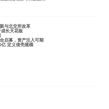
新与北交所改革
开成长天花板
划
合启幕，资产注入可期
0亿 定义借壳规模