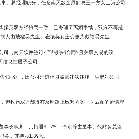
司董事、总经理职务，任命南天数金原副总王一方女士为公司
昊及崔振英双方经协商一致，已办理了离婚手续，双方不再是
控制人由戴福昊先生、崔振英女士变更为戴福昊先生。
于公司与南天软件签订<产品购销合同>暨关联交易的议
南天信息控股子公司。
立案告知书》，因公司涉嫌信息披露违法违规，决定对公司、
，但收购双方却没有及时跟上应对方案，为后面的剧情埋
、董事长职务，其持股3.12%；李刚辞去董事、代财务总监
职务，其持股1.89%。