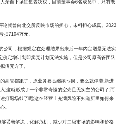
人亲自下场征集表决权，目前董事会6名成员中，只有老
）
评论就曾向北交所反映市场的担心，未料担心成真。2023
亏损7194万元。
的公司，根据规定在处理结果出来后一年内定增是无法实
定价定增计划即卖壳计划无法实施，但是公司原高管团队
为拟借壳方了。
的高管都跑了，原业务要么继续亏损，要么就停滞;新进
入;这就形成了一个非常奇怪的空壳且无实主的公司了;而
途打退场鼓了呢;这在经营上充满风险不知道所里如何来
担心。
能够妥善解决，化解危机，减少对二级市场的影响和价格