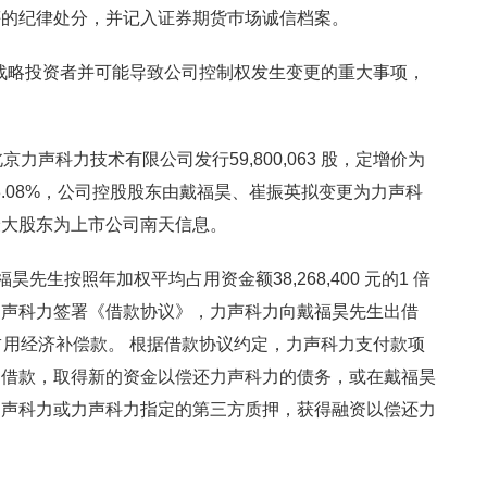
评的纪律处分，并记入证券期货巿场诚信档案。
入战略投资者并可能导致公司控制权发生变更的重大事项，
力声科力技术有限公司发行59,800,063 股，定增价为
比23.08%，公司控股股东由戴福昊、崔振英拟变更为力声科
最大股东为上市公司南天信息。
先生按照年加权平均占用资金额38,268,400 元的1 倍
力声科力签署《借款协议》，力声科力向戴福昊先生出借
资金占用经济补偿款。 根据借款协议约定，力声科力支付款项
押借款，取得新的资金以偿还力声科力的债务，或在戴福昊
力声科力或力声科力指定的第三方质押，获得融资以偿还力