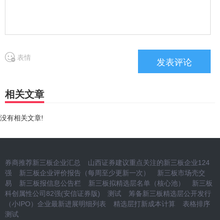
表情
相关文章
没有相关文章!
券商推荐新三板企业汇总
山西证券建议重点关注的新三板企业124
强
新三板企业评价报告（每周至少更新一次）
新三板市场壳交
易
新三板报信息公告栏
新三板拟精选层名单（核心池）
新三板
科创属性公司82强(安信证券版)
测试
筹备新三板精选层公开发行
（小IPO）企业最新进展明细列表
精选层打新成本计算
表格排序
测试