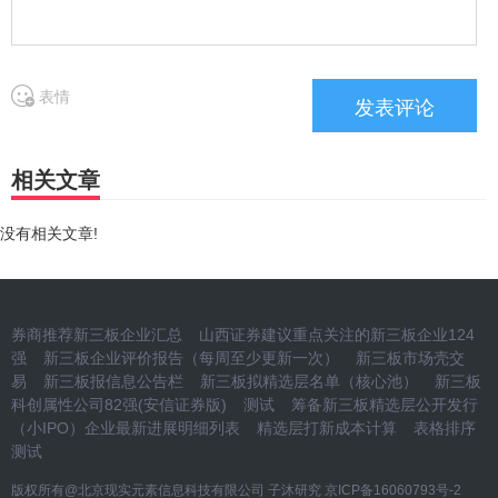
表情
相关文章
没有相关文章!
券商推荐新三板企业汇总
山西证券建议重点关注的新三板企业124
强
新三板企业评价报告（每周至少更新一次）
新三板市场壳交
易
新三板报信息公告栏
新三板拟精选层名单（核心池）
新三板
科创属性公司82强(安信证券版)
测试
筹备新三板精选层公开发行
（小IPO）企业最新进展明细列表
精选层打新成本计算
表格排序
测试
版权所有@北京现实元素信息科技有限公司 子沐研究
京ICP备16060793号-2