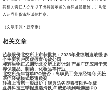
其相关责任人亦采取了出具警示函的自律监管措施，并均记
入证券期货市场诚信档案。
（文章来源：新京报）
相关文章
芭薇股份北交所上市获批复：2023年业绩增速放缓 多
个主要客户因虚假宣传被处罚
昶辉生物正式启动北交所上市计划 产品广泛应用于营
养保健品、制药、化妆品等行业
北交所兔年首单IPO被否：离职员工变身经销商 天松
医疗经销模式屡遭质疑
转板上市第一股出炉！观典防务即将登陆科创板
亚奥科技三季报遭遇滑铁卢 或影响到精选层IPO