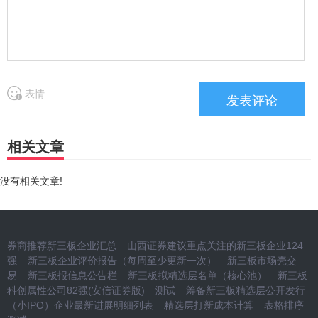
表情
相关文章
没有相关文章!
券商推荐新三板企业汇总
山西证券建议重点关注的新三板企业124
强
新三板企业评价报告（每周至少更新一次）
新三板市场壳交
易
新三板报信息公告栏
新三板拟精选层名单（核心池）
新三板
科创属性公司82强(安信证券版)
测试
筹备新三板精选层公开发行
（小IPO）企业最新进展明细列表
精选层打新成本计算
表格排序