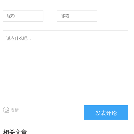
表情
相关文章