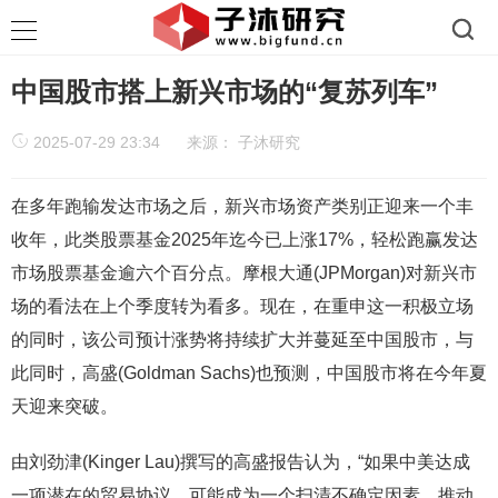
中国股市搭上新兴市场的“复苏列车”
2025-07-29 23:34
来源：
子沐研究
在多年跑输发达市场之后，新兴市场资产类别正迎来一个丰
收年，此类股票基金2025年迄今已上涨17%，轻松跑赢发达
市场股票基金逾六个百分点。摩根大通(JPMorgan)对新兴市
场的看法在上个季度转为看多。现在，在重申这一积极立场
的同时，该公司预计涨势将持续扩大并蔓延至中国股市，与
此同时，高盛(Goldman Sachs)也预测，中国股市将在今年夏
天迎来突破。
由刘劲津(Kinger Lau)撰写的高盛报告认为，“如果中美达成
一项潜在的贸易协议，可能成为一个扫清不确定因素、推动