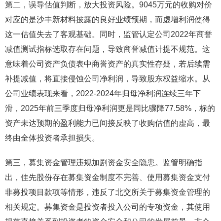
第二，误导估值判断，放大投资风险。9045万元的收购对价
对应的是沙丰新材料披露的良好业绩预期，而虚增利润使得
这一估值失去了客观基础。同时，监管认定公司2022年商誉
减值测试指标选取存在问题，导致商誉减值计提不规范。这
意味着公司资产负债表中商誉资产的真实性存疑，若后续需
补提减值，将直接侵蚀公司净利润，导致股东权益缩水。从
公司业绩表现来看，2022-2024年归母净利润连续三年下
滑，2025年前三季度归母净利润更是同比骤降77.58%，标的
资产未达预期的盈利能力已间接反映了收购估值的虚高，最
终由全体投资者承担损失。
第三，募集资金管理违规加剧资金安全隐患。监管明确指
出，佳先股份存在募集资金制度不完善、使用募集资金支付
非募投项目款项等情形，违反了北交所关于募集资金管理的
相关规定。募集资金是投资者投入公司的专项资金，其使用