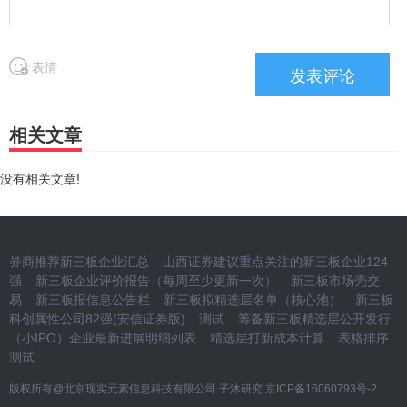
表情
相关文章
没有相关文章!
券商推荐新三板企业汇总
山西证券建议重点关注的新三板企业124
强
新三板企业评价报告（每周至少更新一次）
新三板市场壳交
易
新三板报信息公告栏
新三板拟精选层名单（核心池）
新三板
科创属性公司82强(安信证券版)
测试
筹备新三板精选层公开发行
（小IPO）企业最新进展明细列表
精选层打新成本计算
表格排序
测试
版权所有@北京现实元素信息科技有限公司 子沐研究
京ICP备16060793号-2