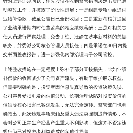
针对上述违规问题，佳先股份在收到监管措施决定书后已启
动整改工作，并披露了阶段性进展：一是组建专项小组追讨
业绩补偿款，截至公告日已全部收回；二是重新考核并追回
了业绩承诺期内时任董监高的相应绩效薪酬；三是对相关责
任人员进行严肃处理，免去丁柱、汪静在沙丰新材料的关键
职务，并委派公司核心管理人员接任；四是承诺在30日内提
交书面整改报告，进一步强化内部治理与子公司管控。
上述整改措施在一定程度上弥补了部分直接损失，比如业绩
补偿款的收回减少了公司资产流失，有助于维护股东权益。
但需要明确的是，投资者因信息失真导致的投资决策失误、
公司声誉受损引发的估值波动、长期治理缺陷对投资价值的
侵蚀等核心损害已客观发生，无法完全逆转。监管部门也明
确指出，此次违规事项未触及重大违法类强制退市情形，不
会对公司正常生产经营产生重大不利影响，但这并不否定违
规行为已对投资者利益造成的实质性损害。