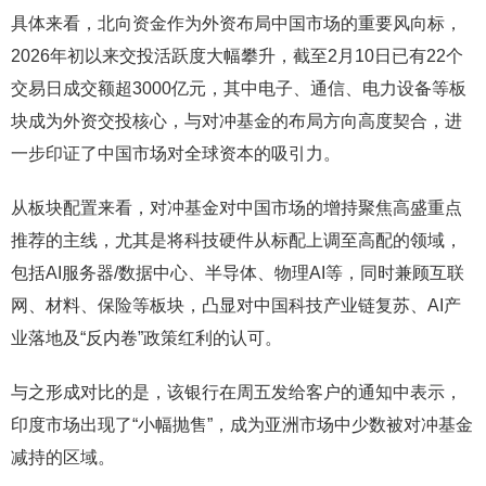
具体来看，北向资金作为外资布局中国市场的重要风向标，
2026年初以来交投活跃度大幅攀升，截至2月10日已有22个
交易日成交额超3000亿元，其中电子、通信、电力设备等板
块成为外资交投核心，与对冲基金的布局方向高度契合，进
一步印证了中国市场对全球资本的吸引力。
从板块配置来看，对冲基金对中国市场的增持聚焦高盛重点
推荐的主线，尤其是将科技硬件从标配上调至高配的领域，
包括AI服务器/数据中心、半导体、物理AI等，同时兼顾互联
网、材料、保险等板块，凸显对中国科技产业链复苏、AI产
业落地及“反内卷”政策红利的认可。
与之形成对比的是，该银行在周五发给客户的通知中表示，
印度市场出现了“小幅抛售”，成为亚洲市场中少数被对冲基金
减持的区域。