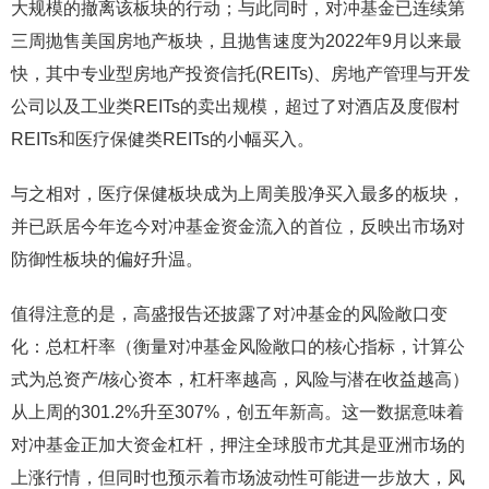
大规模的撤离该板块的行动；与此同时，对冲基金已连续第
三周抛售美国房地产板块，且抛售速度为2022年9月以来最
快，其中专业型房地产投资信托(REITs)、房地产管理与开发
公司以及工业类REITs的卖出规模，超过了对酒店及度假村
REITs和医疗保健类REITs的小幅买入。
与之相对，医疗保健板块成为上周美股净买入最多的板块，
并已跃居今年迄今对冲基金资金流入的首位，反映出市场对
防御性板块的偏好升温。
值得注意的是，高盛报告还披露了对冲基金的风险敞口变
化：总杠杆率（衡量对冲基金风险敞口的核心指标，计算公
式为总资产/核心资本，杠杆率越高，风险与潜在收益越高）
从上周的301.2%升至307%，创五年新高。这一数据意味着
对冲基金正加大资金杠杆，押注全球股市尤其是亚洲市场的
上涨行情，但同时也预示着市场波动性可能进一步放大，风