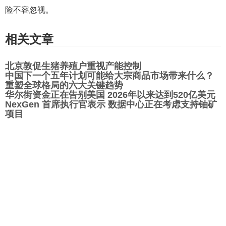
险不容忽视。
相关文章
北京敦促生猪养殖户重视产能控制
中国下一个五年计划可能给大宗商品市场带来什么？
重塑全球格局的六大关键趋势
华尔街资金正在告别美国 2026年以来达到520亿美元
NexGen 首席执行官表示 数据中心正在考虑支持铀矿
项目