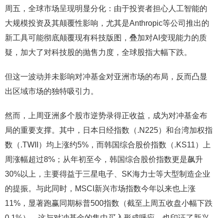
周五，全球市场呈现明显分化：由于投资者担心人工智能的
大规模投资及其颠覆性影响，尤其是Anthropic等公司推出的
新工具可能彻底颠覆现有科技版图，叠加对AI变现能力的质
疑，加大了对科技股的抛售力度，全球股指大幅下跌。
但这一波动并未影响对冲基金对亚洲市场的布局，反而凸显
出区域市场的独特吸引力。
然而，上周亚洲多个股市逆势录得正收益，成为对冲基金布
局的重要支撑。其中，日本日经指数（.N225）和台湾加权指
数（.TWII）均上涨约5%，而韩国综合股价指数（.KS11）上
周涨幅超过8%；从年初至今，韩国综合股价指数更是飙升
30%以上，主要得益于三星电子、SK海力士等大型制造企业
的提振。与此同时，MSCI新兴市场指数今年以来也上涨
11%，显著跑赢同期标普500指数（截至上周五收盘小幅下跌
0.1%），这与对冲基金的集中买入形成呼应，也印证了新兴