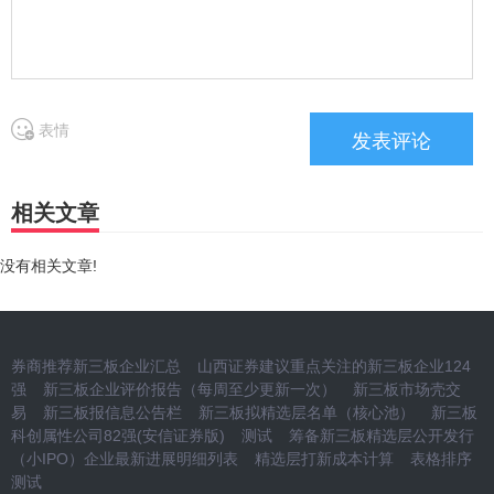
表情
相关文章
没有相关文章!
券商推荐新三板企业汇总
山西证券建议重点关注的新三板企业124
强
新三板企业评价报告（每周至少更新一次）
新三板市场壳交
易
新三板报信息公告栏
新三板拟精选层名单（核心池）
新三板
科创属性公司82强(安信证券版)
测试
筹备新三板精选层公开发行
（小IPO）企业最新进展明细列表
精选层打新成本计算
表格排序
测试