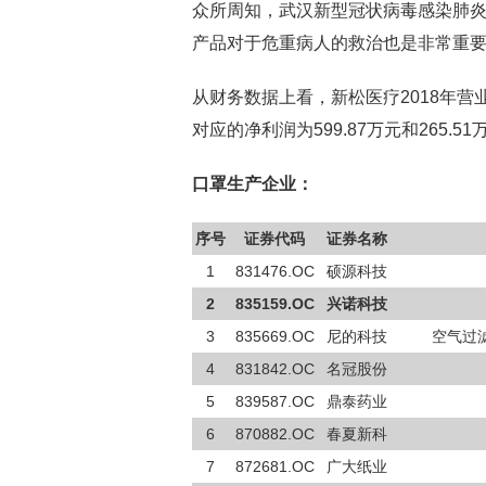
众所周知，武汉新型冠状病毒感染肺
产品对于危重病人的救治也是非常重
从财务数据上看，新松医疗2018年营业总收
对应的净利润为599.87万元和265.51
口罩生产企业：
序号
证券代码
证券名称
1
831476.OC
硕源科技
2
835159.OC
兴诺科技
3
835669.OC
尼的科技
空气过
4
831842.OC
名冠股份
5
839587.OC
鼎泰药业
6
870882.OC
春夏新科
7
872681.OC
广大纸业