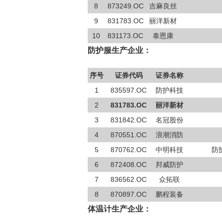
8
873249.OC
吉麻良丝
9
831783.OC
丽洋新材
10
831173.OC
泰恩康
防护服生产企业：
序号
证券代码
证券名称
1
835597.OC
防护科技
2
831783.OC
丽洋新材
3
831842.OC
名冠股份
4
870551.OC
浪潮消防
5
870762.OC
中明科技
防
6
872408.OC
邦威防护
7
836562.OC
众拓联
8
870897.OC
鹏程装备
体温计生产企业：