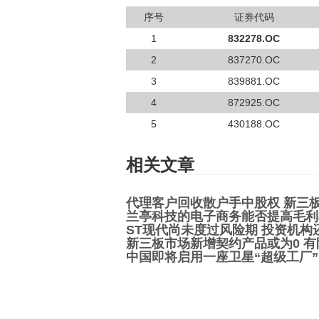
序号
证券代码
1
832278.OC
2
837270.OC
3
839881.OC
4
872925.OC
5
430188.OC
相关文章
代理客户回收散户手中股权 新三
兰亭科技的电子商务能否提高毛利
ST现代尚未度过风险期 投资机构
新三板市场新增契约产品或为0 
中国即将启用一座卫星“超级工厂”