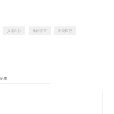
兴诺科技
华南疫苗
新松医疗