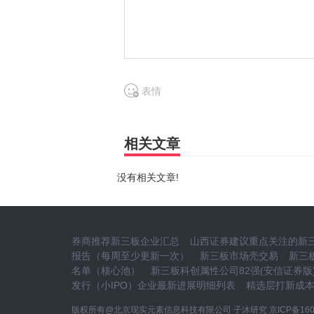
表情
相关文章
没有相关文章!
券商推荐新三板企业汇总
山西证券建议重点关注的新三
报告（每周至少更新一次）
新三板市场壳交易
新三
名单（核心池）
新三板科创属性公司82强(安信证券版
发行（小IPO）企业最新进展明细列表
精选层打新成
版权所有@北京现实元素信息科技有限公司 子沐研究
京ICP备160