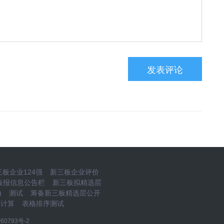
板企业124强
新三板企业评价
板报信息公告栏
新三板拟精选层
)
测试
筹备新三板精选层公开
本计算
表格排序测试
60793号-2