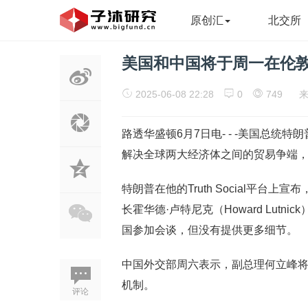
原创汇
北交所
美国和中国将于周一在伦
2025-06-08 22:28
0
749
路透华盛顿6月7日电- - -美国总
解决全球两大经济体之间的贸易争端
特朗普在他的Truth Social平台上宣
长霍华德·卢特尼克（Howard Lutnic
国参加会谈，但没有提供更多细节。
中国外交部周六表示，副总理何立峰将
机制。
评论