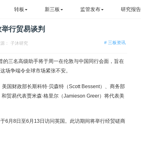
转板
新三板
监管发布
研究报
敦举行贸易谈判
# 三板资讯
来源：
子沐研究
统特朗普的三名高级助手将于周一在伦敦与中国同行会面，旨在
，这场争端令全球市场紧张不安。
布，美国财政部长斯科特·贝森特（Scott Bessent）、商务部
k）和贸易代表贾米森·格里尔（Jamieson Greer）将代表美
于6月8日至6月13日访问英国。此访期间将举行经贸磋商