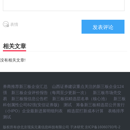
表情
相关文章
没有相关文章!
券商推荐新三板企业汇总
山西证券建议重点关注的新三板企业124
强
新三板企业评价报告（每周至少更新一次）
新三板市场壳交
易
新三板报信息公告栏
新三板拟精选层名单（核心池）
新三板
科创属性公司82强(安信证券版)
测试
筹备新三板精选层公开发行
（小IPO）企业最新进展明细列表
精选层打新成本计算
表格排序
测试
版权所有@北京现实元素信息科技有限公司 子沐研究
京ICP备16060793号-2