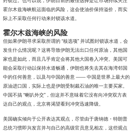
封锁过。也可以说，伊朗目前的最佳选择是让市场持续关注
霍尔木兹海峡航运面临的风险，这会使油价保持溢价，而实
际上不采取任何行动来封锁该水道。
霍尔木兹海峡的风险
但如果伊朗寻求采取所谓的 “核选项” 并试图封锁该水道，会
发生什么情况呢？这将导致伊朗无法出口任何原油，其他国
家也是如此，而且几乎肯定会将其他大国卷入冲突。美国可
能会采取行动以保持水道畅通，伊朗也将失去其在海湾邻国
中的任何善意，以及与中国的善意 —— 中国是世界上最大的
原油进口国，实际上也是伊朗受制裁石油的唯一主要买家。
中国不搞 “喇叭外交”，但这并不意味着它没有向冲突双方表
达自己的观点，北京将渴望看到冲突迅速降级。
美国确实倾向于公开表达其观点，尽管由于唐纳德・特朗普
总统习惯即兴发言并与自己的高级官员意见相左，这些观点