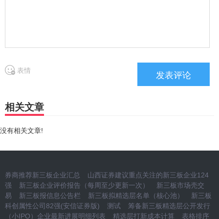
表情
相关文章
没有相关文章!
券商推荐新三板企业汇总
山西证券建议重点关注的新三板企业124
强
新三板企业评价报告（每周至少更新一次）
新三板市场壳交
易
新三板报信息公告栏
新三板拟精选层名单（核心池）
新三板
科创属性公司82强(安信证券版)
测试
筹备新三板精选层公开发行
（小IPO）企业最新进展明细列表
精选层打新成本计算
表格排序