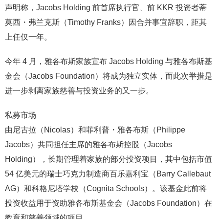
声明称，Jacobs Holding 前首席执行官、前 KKR 投资者蒂
莫西・弗兰克斯（Timothy Franks）因合并事宜辞职，距其
上任仅一年。
今年 4 月，雅各布斯家族宣布 Jacobs Holding 与雅各布斯基
金会（Jacobs Foundation）将成为独立实体，而此次举措是
进一步剥离家族慈善与投资业务的又一步。
私募市场
由尼古拉（Nicolas）和菲利普・雅各布斯（Philippe
Jacobs）共同担任主席的雅各布斯控股（Jacobs
Holding），长期管理着家族的部分投资项目，其中包括市值
54 亿美元的瑞士巧克力制造商百乐嘉利宝（Barry Callebaut
AG）和科格尼塔学校（Cognita Schools）。该基金此前将
投资收益用于资助雅各布斯基金会（Jacobs Foundation）在
教育和慈善领域的项目。