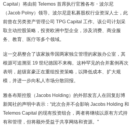
Capital）将由前 Telemos 首席执行官雅各布・波尔尼
（Jacob Polny）领导。波尔尼是私募股权行业资深人士，此
前曾在另类资产管理公司 TPG Capital 工作。该公司计划采
取主动控股策略，投资欧洲中型企业，涉及消费、商业服
务、教育、医疗等多个领域。
这一交易整合了该家族帝国两家独立管理的家族办公室，其
根源可追溯至 19 世纪德国不来梅。这种罕见的合并案例再次
表明，超级富豪正在重组投资策略，以降低成本、扩大规
模，并进一步向私人市场分散回报。
雅各布斯控股（Jacobs Holding）的外部发言人在回复彭博
新闻社的声明中表示：“此次合并不会影响 Jacobs Holding 和
Telemos Capital 的现有投资组合，两者将继续以原有方式持
有和管理，但将额外受益于共享网络和资源。”