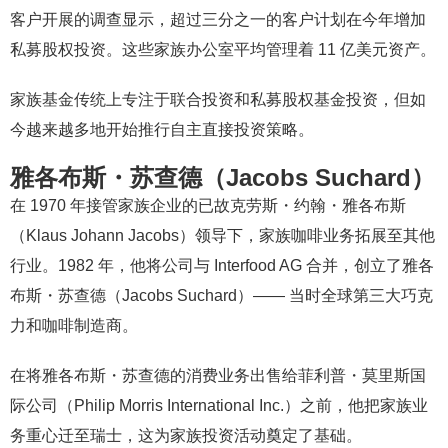
客户开展的调查显示，超过三分之一的客户计划在今年增加
私募股权投资。这些家族办公室平均管理着 11 亿美元资产。
家族基金传统上专注于联合投资和私募股权基金投资，但如
今越来越多地开始推行自主直接投资策略。
雅各布斯・苏查德（Jacobs Suchard）
在 1970 年接管家族企业的已故克劳斯・约翰・雅各布斯
（Klaus Johann Jacobs）领导下，家族咖啡业务拓展至其他
行业。1982 年，他将公司与 Interfood AG 合并，创立了雅各
布斯・苏查德（Jacobs Suchard）—— 当时全球第三大巧克
力和咖啡制造商。
在将雅各布斯・苏查德的消费业务出售给菲利普・莫里斯国
际公司（Philip Morris International Inc.）之前，他把家族业
务重心迁至瑞士，这为家族投资活动奠定了基础。