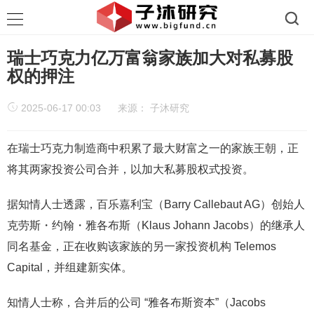
瑞士巧克力亿万富翁家族加大对私募股
权的押注
2025-06-17 00:03
来源：
子沐研究
在瑞士巧克力制造商中积累了最大财富之一的家族王朝，正
将其两家投资公司合并，以加大私募股权式投资。
据知情人士透露，百乐嘉利宝（Barry Callebaut AG）创始人
克劳斯・约翰・雅各布斯（Klaus Johann Jacobs）的继承人
同名基金，正在收购该家族的另一家投资机构 Telemos
Capital，并组建新实体。
知情人士称，合并后的公司 “雅各布斯资本”（Jacobs