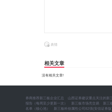
表情
相关文章
没有相关文章!
券商推荐新三板企业汇总
山西证券建议重点关注的新三
报告（每周至少更新一次）
新三板市场壳交易
新三
名单（核心池）
新三板科创属性公司82强(安信证券版