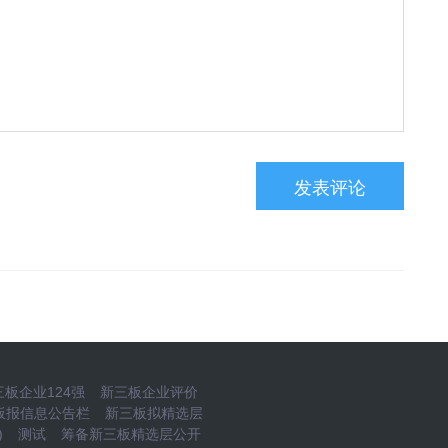
板企业124强
新三板企业评价
板报信息公告栏
新三板拟精选层
)
测试
筹备新三板精选层公开