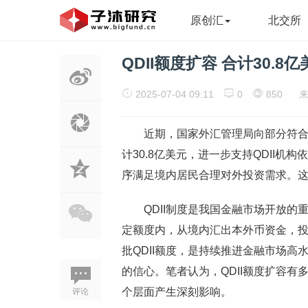
原创汇
北交所
QDII额度扩容 合计30.8
2025-07-04 09:11
0
850
近期，国家外汇管理局向部分符合条
计30.8亿美元，进一步支持QDII
序满足境内居民合理对外投资需求。这
QDII制度是我国金融市场开放的重
定额度内，从境内汇出本外币资金，
批QDII额度，是持续推进金融市场
的信心。笔者认为，QDII额度扩容
个层面产生深刻影响。
评论