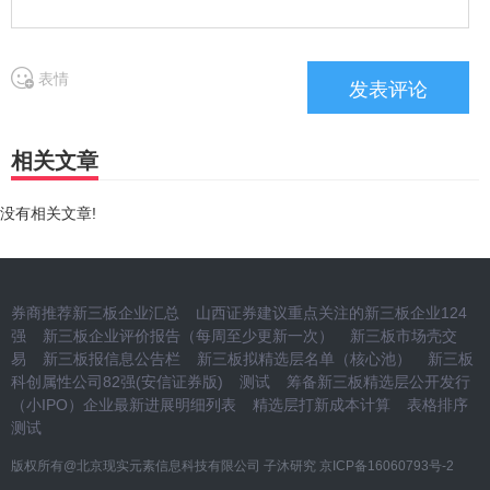
表情
相关文章
没有相关文章!
券商推荐新三板企业汇总
山西证券建议重点关注的新三板企业124
强
新三板企业评价报告（每周至少更新一次）
新三板市场壳交
易
新三板报信息公告栏
新三板拟精选层名单（核心池）
新三板
科创属性公司82强(安信证券版)
测试
筹备新三板精选层公开发行
（小IPO）企业最新进展明细列表
精选层打新成本计算
表格排序
测试
版权所有@北京现实元素信息科技有限公司 子沐研究
京ICP备16060793号-2