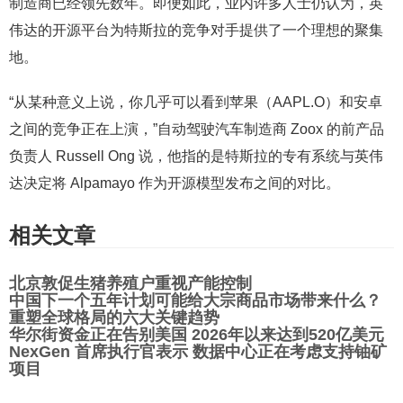
制造商已经领先数年。即便如此，业内许多人士仍认为，英
伟达的开源平台为特斯拉的竞争对手提供了一个理想的聚集
地。
“从某种意义上说，你几乎可以看到苹果（AAPL.O）和安卓
之间的竞争正在上演，”自动驾驶汽车制造商 Zoox 的前产品
负责人 Russell Ong 说，他指的是特斯拉的专有系统与英伟
达决定将 Alpamayo 作为开源模型发布之间的对比。
相关文章
北京敦促生猪养殖户重视产能控制
中国下一个五年计划可能给大宗商品市场带来什么？
重塑全球格局的六大关键趋势
华尔街资金正在告别美国 2026年以来达到520亿美元
NexGen 首席执行官表示 数据中心正在考虑支持铀矿
项目