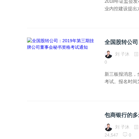
2018年证监会
业内控建设提出六
全国股转公司
刘 子沐
0
新三板报消息，
考试。报名时间为20
包商银行的多
刘 子沐
24,547
0