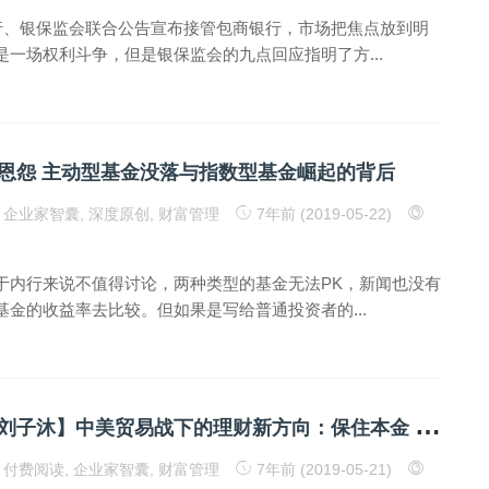
央行、银保监会联合公告宣布接管包商银行，市场把焦点放到明
是一场权利斗争，但是银保监会的九点回应指明了方...
恩怨 主动型基金没落与指数型基金崛起的背后
企业家智囊
,
深度原创
,
财富管理
7年前 (2019-05-22)
于内行来说不值得讨论，两种类型的基金无法PK，新闻也没有
基金的收益率去比较。但如果是写给普通投资者的...
密
码保护：【刘子沐】中美贸易战下的理财新方向：保住本金 静候投机
付费阅读
,
企业家智囊
,
财富管理
7年前 (2019-05-21)