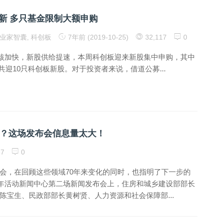
新 多只基金限制大额申购
业家智囊
,
科创板
7年前 (2019-10-25)
32,117
0
核加快，新股供给提速，本周科创板迎来新股集中申购，其中
天共迎10只科创板新股。对于投资者来说，借道公募...
？这场发布会信息量太大！
87
0
会，在回顾这些领域70年来变化的同时，也指明了下一步的
周年活动新闻中心第二场新闻发布会上，住房和城乡建设部部长
宝生、民政部部长黄树贤、人力资源和社会保障部...