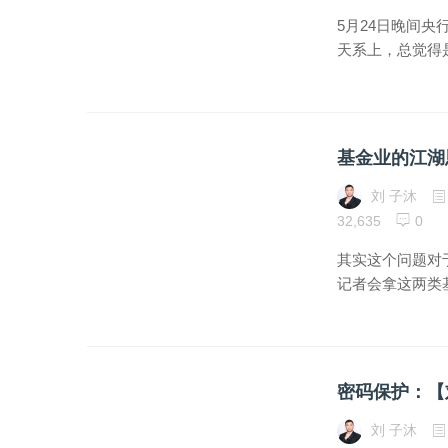
5月24日晚间
天系上，总觉得
基金业的江湖
刘 子沐
32,635
0
其实这个问题对
记者会拿这两类
刘 子沐