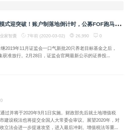
个
税递延养老模式迎突破！账户制落地倒计时，公募FOF跑马圈地
业家智囊
7年前 (2020-03-02)
26,990
0
继2019年11月证监会一口气新批20只养老目标基金之后，
集获准放行。2月28日，证监会官网最新公示的证券投...
0
通过并将于2020年9月1日实施。财政部先后就土地增值税
市建设税法也将提交全国人大常委会审议。展望2020年，对
立法会进一步提速攻坚，进入最后冲刺。增值税法等重...