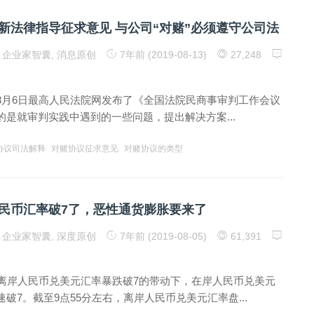
最新法律指导征求意见 与公司“对赌”必须遵守公司法
企业家智囊
,
消息原创
7年前 (2019-08-13)
27,248
8月6日最高人民法院网发布了《全国法院民商事审判工作会议
的是就审判实践中遇到的一些问题，提出解决方案...
协议司法解释
对赌协议征求意见
对赌协议的类型
民币汇率破7了，恶性通货膨胀要来了
企业家智囊
,
深度原创
7年前 (2019-08-05)
61,391
在离岸人民币兑美元汇率暴跌破7的带动下，在岸人民币兑美元
破7。截至9点55分左右，离岸人民币兑美元汇率盘...