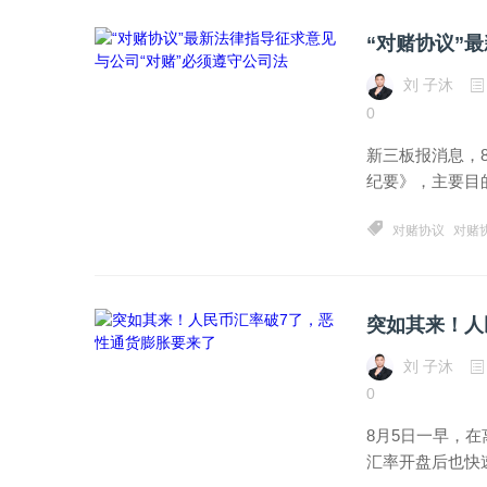
“对赌协议”
刘 子沐
0
新三板报消息，
纪要》，主要目
对赌协议
对赌
突如其来！人
刘 子沐
0
8月5日一早，
汇率开盘后也快速