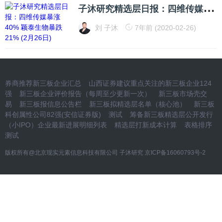
子
沐研究精选层日报：四维传媒暴涨40% 颖泰生物暴跌21% (2月26日)
刘 子沐
7年前 (2020-02-26)
券商推荐新三板企业汇总
山西证券建议重点关注的新三板企业124
强
新三板企业评价报告（每周至少更新一次）
新三板市场壳交
易
新三板报信息公告栏
新三板拟精选层名单（核心池）
新三板
科创属性公司82强(安信证券版)
测试
筹备新三板精选层公开发行
（小IPO）企业最新进展明细列表
精选层打新成本计算
表格排序
测试
版权所有@北京现实元素信息科技有限公司 子沐研究
京ICP备16060793号-2