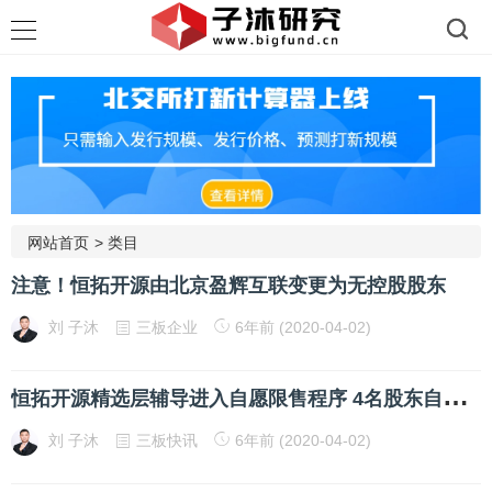
网站首页
>
类目
注意！恒拓开源由北京盈辉互联变更为无控股股东
刘 子沐
三板企业
6年前 (2020-04-02)
恒
拓开源精选层辅导进入自愿限售程序 4名股东自愿限售比例达55.60%
刘 子沐
三板快讯
6年前 (2020-04-02)