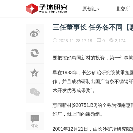
原创汇
北交所
三任董事长 任务各不同【
2025-11-28 17:19
0
2,174
要把控好惠同新材的投资，第一件事
早在1983年，长沙矿冶研究院就承
作，并且成功研制出国产首条不锈钢纤维
术开发优秀成果奖"。
惠同新材(920751.BJ)的全称为
维厂，就上面的课题组。
评论
2001年12月21日，由长沙矿冶研