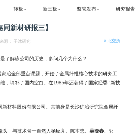
转板
新三板
监管发布
研究报
惠同新材研报三】
# 北交所
来源：
子沐研究
就是了解该公司的历史，多问几个为什么？
担国家冶金部重点课题，开始了金属纤维核心技术的研究工
，填补了国内空白。在1985年还获得了国家经委 "新技
湖南惠同新材料股份有限公司。其前身是长沙矿冶研究院金属纤
究院牵头，与技术骨干自然人杨应亮、陈本忠、
吴晓春
、郭