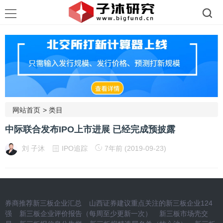
网站首页
>
类目
中际联合发布IPO上市进展 已经完成预披露
刘 子沐
IPO追踪
7年前 (2019-09-23)
券商推荐新三板企业汇总
山西证券建议重点关注的新三板企业124
强
新三板企业评价报告（每周至少更新一次）
新三板市场壳交