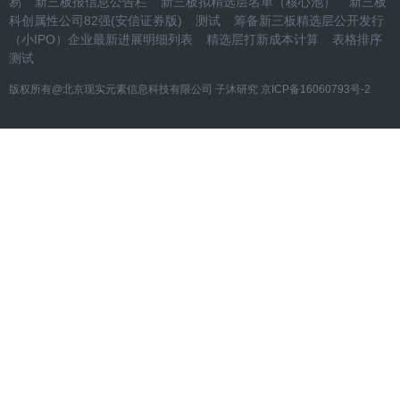
易
新三板报信息公告栏
新三板拟精选层名单（核心池）
新三板
科创属性公司82强(安信证券版)
测试
筹备新三板精选层公开发行
（小IPO）企业最新进展明细列表
精选层打新成本计算
表格排序
测试
版权所有@北京现实元素信息科技有限公司 子沐研究
京ICP备16060793号-2